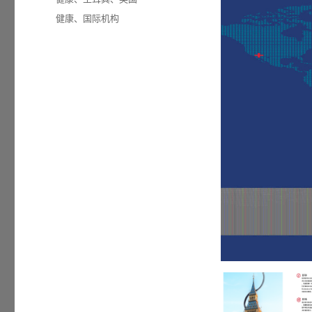
于
类
标
健康
、
国际机构
签