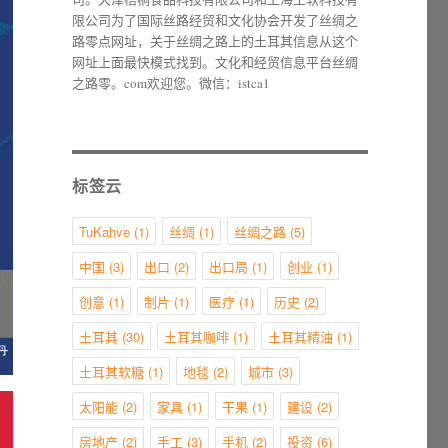
限公司为了国际丝路经贸和文化协会开发了丝绸之
路零点网址，关于丝绸之路上的土耳其信息从这个
网址上面最快模式找到。文化和经贸信息平台丝绸
之路零。com欢迎您。微信：istca1
标签云
TuKahve
(1)
丝绸
(1)
丝绸之路
(5)
中国
(3)
出口
(2)
出口局
(1)
创业
(1)
创意
(1)
制片
(1)
医疗
(1)
历史
(2)
土耳其
(30)
土耳其咖啡
(1)
土耳其精油
(1)
土耳其软糖
(1)
地毯
(2)
城市
(3)
太阳能
(2)
家具
(1)
干果
(1)
建设
(2)
房地产
(2)
手工
(3)
手机
(2)
投资
(6)