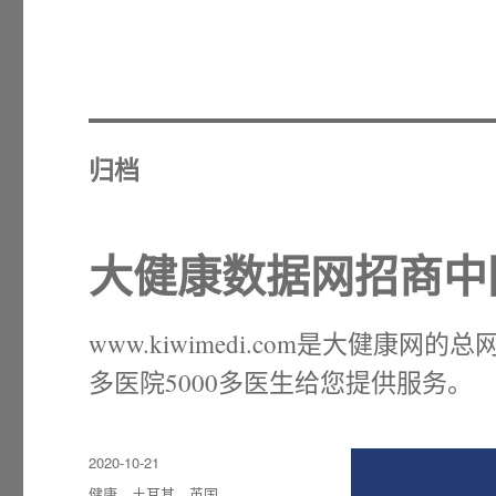
归档
大健康数据网招商中
www.kiwimedi.com是大健康
多医院5000多医生给您提供服务。
发
2020-10-21
布
分
健康
、
土耳其
、
英国