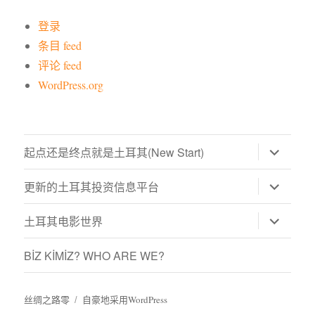
登录
条目 feed
评论 feed
WordPress.org
展
起点还是终点就是土耳其(New Start)
开
子
菜
展
更新的土耳其投资信息平台
单
开
子
菜
展
土耳其电影世界
单
开
子
菜
BİZ KİMİZ? WHO ARE WE?
单
丝绸之路零
自豪地采用WordPress