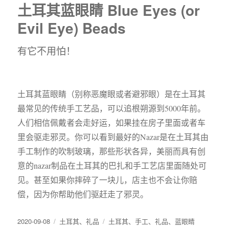
土耳其蓝眼睛 Blue Eyes (or
Evil Eye) Beads
有它不用怕！
土耳其蓝眼睛（别称恶魔眼或者避邪眼）是在土耳其
最常见的传统手工艺品，可以追根朔源到5000年前。
人们相信佩戴者会走好运，如果挂在房子里面或者车
里会驱走邪灵。你可以看到最好的Nazar是在土耳其由
手工制作的吹制玻璃，那些形状各异，美丽而具有创
意的nazar制品在土耳其的巴扎和手工艺店里面随处可
见。甚至如果你摔碎了一块儿，店主也不会让你赔
偿，因为你帮助他们驱赶走了邪灵。
发
分
标
2020-09-08
土耳其
、
礼品
土耳其
、
手工
、
礼品
、
蓝眼睛