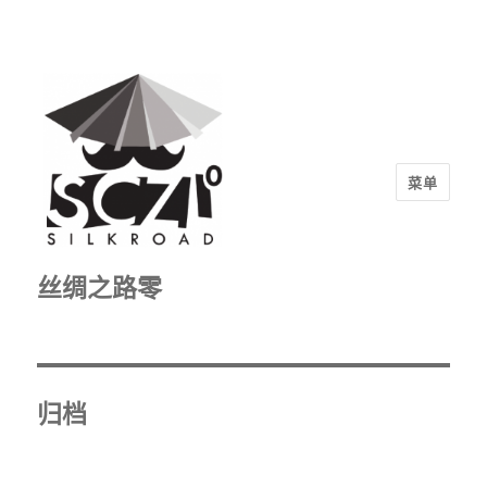
菜单
丝绸之路零
归档