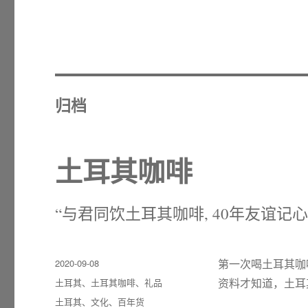
归档
土耳其咖啡
“与君同饮土耳其咖啡, 40年友谊记心
发
2020-09-08
第一次喝土耳其咖
布
分
土耳其
、
土耳其咖啡
、
礼品
资料才知道，土耳
于
类
标
土耳其
、
文化
、
百年货