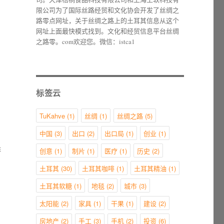
限公司为了国际丝路经贸和文化协会开发了丝绸之
路零点网址，关于丝绸之路上的土耳其信息从这个
网址上面最快模式找到。文化和经贸信息平台丝绸
之路零。com欢迎您。微信：istca1
标签云
TuKahve
(1)
丝绸
(1)
丝绸之路
(5)
中国
(3)
出口
(2)
出口局
(1)
创业
(1)
啡
创意
(1)
制片
(1)
医疗
(1)
历史
(2)
土耳其
(30)
土耳其咖啡
(1)
土耳其精油
(1)
土耳其软糖
(1)
地毯
(2)
城市
(3)
太阳能
(2)
家具
(1)
干果
(1)
建设
(2)
房地产
(2)
手工
(3)
手机
(2)
投资
(6)