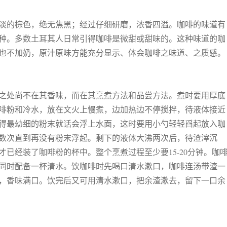
淡的棕色，绝无焦黑；经过仔细研磨，浓香四溢。咖啡的味道有
种。多数土耳其人日常引得咖啡是微甜或甜味的。这种味道的咖
也不加奶，原汁原味方能充分显示、体会咖啡之味道、之质感。
之处尚不在其香味，而在其烹煮方法和品尝方法。煮时要用厚底
啡粉和冷水，放在文火上慢煮，边加热边不停搅拌，待液体接近
得最幼细的粉末就话会浮上水面，这时要用小勺轻轻舀起放入咖
数次直到再没有粉末浮起。剩下的液体大沸两次后，待渣滓沉
才已经装了咖啡粉的杯中。整个烹煮过程至少要15-20分钟。咖
同时配备一杯清水。饮咖啡时先喝口清水漱口，咖啡连汤带渣一
，香味满口。饮完后又可用清水漱口，把余渣漱去，留下一口余