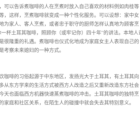
，可以告诉煮咖啡的人在烹煮时放入自己喜欢的材料例如肉桂等
等，这样，烹煮咖啡就变成一种个性化服务。可以设想：家中女
地为家人、客人烹煮，或者忠于职守的厨师怎样认真地为顾客烹
你一杯土耳其咖啡，照顾你（或牢记你）四十年”的讲法。本地人
是很隆重的礼遇。煮咖啡也仪式化地成为家庭女主人表现自己的
是考察未来媳妇的一种方式。
饮咖啡的习俗起源于中东地区，发扬光大于土耳其，有土耳其向
多从东方学来的生活方式被西方人改造之后又重新改造东方社会
今天也面临西方机器快速蒸煮咖啡的冲击。土耳其咖啡的独特烹
的家庭和社区关系，在陌生人的碰撞中就会失去其特别意义。