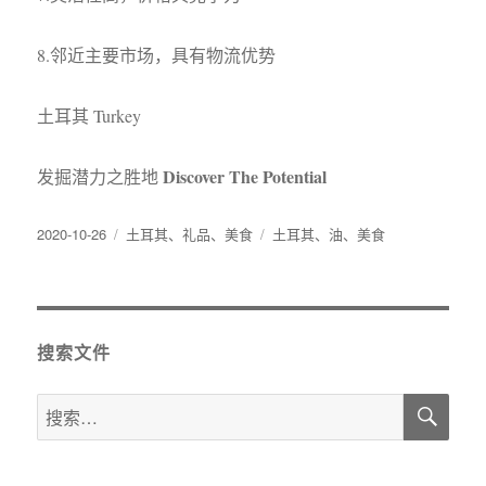
8.邻近主要市场，具有物流优势
土耳其 Turkey
Discover The Potential
发掘潜力之胜地
发
分
标
2020-10-26
土耳其
、
礼品
、
美食
土耳其
、
油
、
美食
布
类
签
于
搜索文件
搜
搜
索
索：