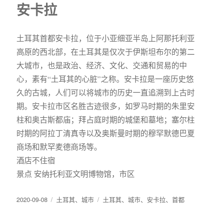
安卡拉
土耳其首都安卡拉，位于小亚细亚半岛上阿那托利亚
高原的西北部，在土耳其是仅次于伊斯坦布尔的第二
大城市，也是政治、经济、文化、交通和贸易的中
心，素有“土耳其的心脏”之称。安卡拉是一座历史悠
久的古城，人们可以将城市的历史一直追溯到上古时
期。安卡拉市区名胜古迹很多，如罗马时期的朱里安
柱和奥古斯都庙；拜占庭时期的城堡和墓地；塞尔柱
时期的阿拉丁清真寺以及奥斯曼时期的穆罕默德巴夏
商场和默罕麦德商场等。
酒店不住宿
景点 安纳托利亚文明博物馆，市区
发
分
标
2020-09-08
土耳其
、
城市
土耳其
、
城市
、
安卡拉
、
首都
布
类
签