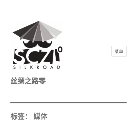
菜单
丝绸之路零
标签：
媒体