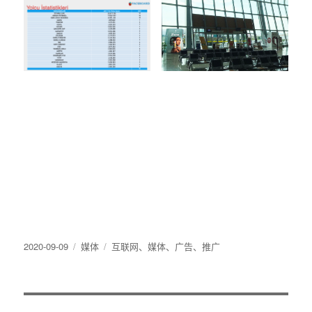
发
分
标
2020-09-09
媒体
互联网
、
媒体
、
广告
、
推广
布
类
签
于